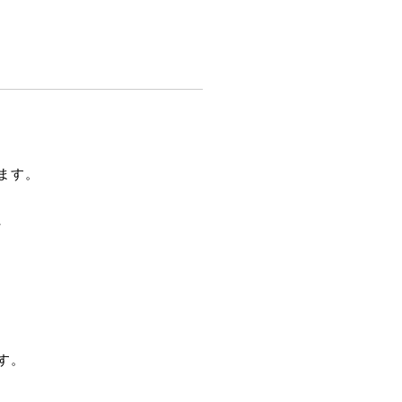
ます。
、
す。