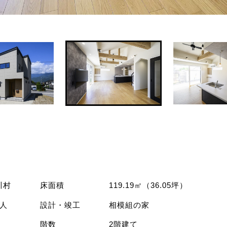
川村
床面積
119.19㎡（36.05坪）
人
設計・竣工
相模組の家
階数
2階建て