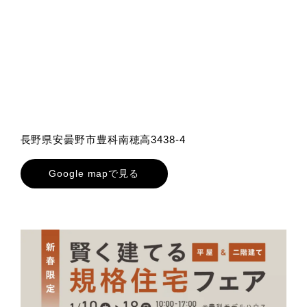
⾧野県安曇野市豊科南穂高3438-4
Google mapで見る