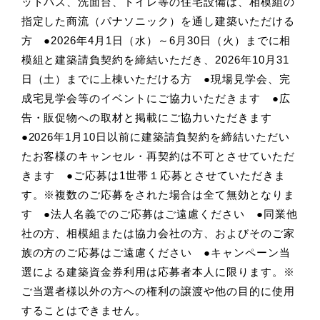
ットバス、洗面台、トイレ等の住宅設備は、相模組の
指定した商流（パナソニック）を通し建築いただける
方 ●2026年4月1日（水）～6月30日（火）までに相
模組と建築請負契約を締結いただき、2026年10月31
日（土）までに上棟いただける方 ●現場見学会、完
成宅見学会等のイベントにご協力いただきます ●広
告・販促物への取材と掲載にご協力いただきます
●2026年1月10日以前に建築請負契約を締結いただい
たお客様のキャンセル・再契約は不可とさせていただ
きます ●ご応募は1世帯１応募とさせていただきま
す。※複数のご応募をされた場合は全て無効となりま
す ●法人名義でのご応募はご遠慮ください ●同業他
社の方、相模組または協力会社の方、およびそのご家
族の方のご応募はご遠慮ください ●キャンペーン当
選による建築資金券利用は応募者本人に限ります。※
ご当選者様以外の方への権利の譲渡や他の目的に使用
することはできません。